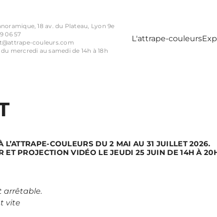
anoramique, 18 av. du Plateau, Lyon 9e
9 06 57
L'attrape-couleurs
Exp
t@attrape-couleurs.com
 du mercredi au samedi de 14h à 18h
T
 L’ATTRAPE-COULEURS DU 2 MAI AU 31 JUILLET 2026.
ET PROJECTION VIDÉO LE JEUDI 25 JUIN DE 14H À 20
t arrêtable.
t vite