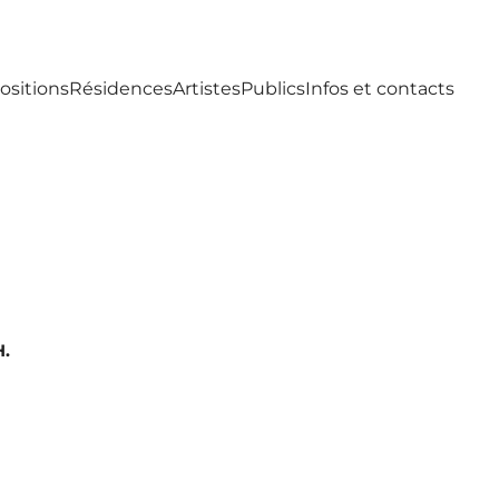
ositions
Résidences
Artistes
Publics
Infos et contacts
H.