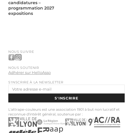
candidatures –
programmation 2027
expositions
NOUS SUIVRE
NOUS SOUTENIR
Adhérer sur HelloAsso
S'INSCRIRE À LA NEWSLETTER
Adresse
e-
S'INSCRIRE
mail
L'attrape-couleurs est une association 1901 à but non lucratif et
reconnue d'intérêt général, soutenue par :