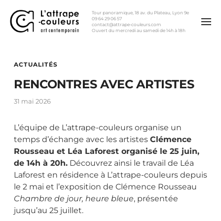
Tour panoramique, 18 av. du Plateau, Lyon 9e
09 64 29 06 57
contact@attrape-couleurs.com
Ouvert du mercredi au samedi de 14h à 18h
ACTUALITÉS
RENCONTRES AVEC ARTISTES
31 mai 2026
L’équipe de L’attrape-couleurs organise un
temps d’échange avec les artistes
Clémence
Rousseau et Léa Laforest organisé le 25 juin,
de 14h à 20h.
Découvrez ainsi le travail de Léa
Laforest en résidence à L’attrape-couleurs depuis
le 2 mai et l’exposition de Clémence Rousseau
Chambre de jour, heure bleue
, présentée
jusqu’au 25 juillet.