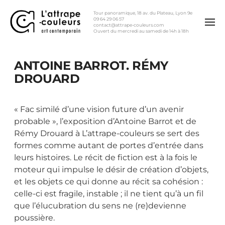
Tour panoramique, 18 av. du Plateau, Lyon 9e
09 64 29 06 57
contact@attrape-couleurs.com
Ouvert du mercredi au samedi de 14h à 18h
ANTOINE BARROT. RÉMY
DROUARD
« Fac similé d’une vision future d’un avenir
probable », l’exposition d’Antoine Barrot et de
Rémy Drouard à L’attrape-couleurs se sert des
formes comme autant de portes d’entrée dans
leurs histoires. Le récit de fiction est à la fois le
moteur qui impulse le désir de création d’objets,
et les objets ce qui donne au récit sa cohésion :
celle-ci est fragile, instable ; il ne tient qu’à un fil
que l’élucubration du sens ne (re)devienne
poussière.