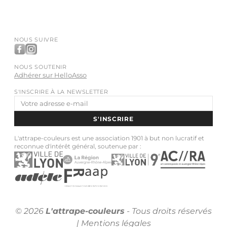
NOUS SUIVRE
NOUS SOUTENIR
Adhérer sur HelloAsso
S'INSCRIRE À LA NEWSLETTER
Adresse
e-
S'INSCRIRE
mail
L'attrape-couleurs est une association 1901 à but non lucratif et
reconnue d'intérêt général, soutenue par :
© 2026
L'attrape-couleurs
- Tous droits réservés
|
Mentions légales