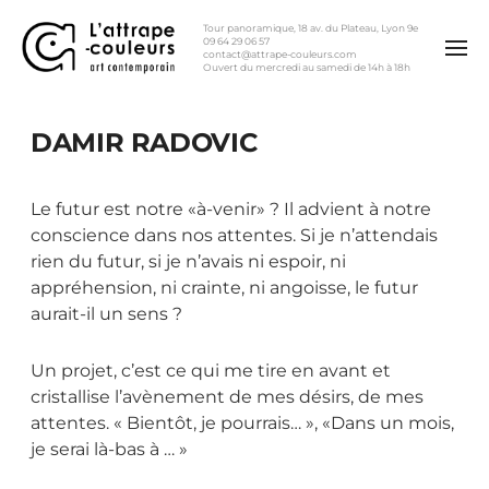
Tour panoramique, 18 av. du Plateau, Lyon 9e
09 64 29 06 57
contact@attrape-couleurs.com
Ouvert du mercredi au samedi de 14h à 18h
DAMIR RADOVIC
Le futur est notre «à-venir» ? Il advient à notre
conscience dans nos attentes. Si je n’attendais
rien du futur, si je n’avais ni espoir, ni
appréhension, ni crainte, ni angoisse, le futur
aurait-il un sens ?
Un projet, c’est ce qui me tire en avant et
cristallise l’avènement de mes désirs, de mes
attentes. « Bientôt, je pourrais… », «Dans un mois,
je serai là-bas à … »