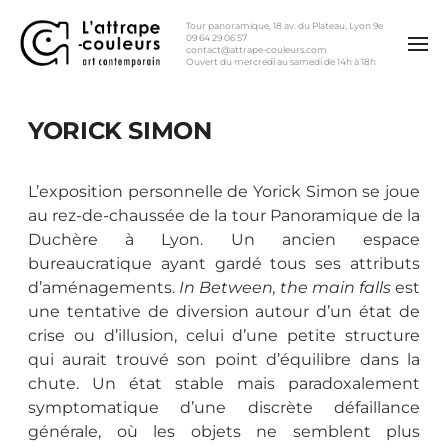
Tour panoramique, 18 av. du Plateau, Lyon 9e
09 64 29 06 57
contact@attrape-couleurs.com
Ouvert du mercredi au samedi de 14h à 18h
YORICK SIMON
L’exposition personnelle de Yorick Simon se joue
au rez-de-chaussée de la tour Panoramique de la
Duchère à Lyon. Un ancien espace
bureaucratique ayant gardé tous ses attributs
d’aménagements.
In Between, the main falls
est
une tentative de diversion autour d’un état de
crise ou d’illusion, celui d’une petite structure
qui aurait trouvé son point d’équilibre dans la
chute. Un état stable mais paradoxalement
symptomatique d’une discrète défaillance
générale, où les objets ne semblent plus