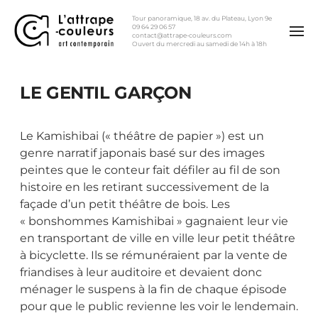
Tour panoramique, 18 av. du Plateau, Lyon 9e
09 64 29 06 57
contact@attrape-couleurs.com
Ouvert du mercredi au samedi de 14h à 18h
LE GENTIL GARÇON
Le Kamishibai (« théâtre de papier ») est un
genre narratif japonais basé sur des images
peintes que le conteur fait défiler au fil de son
histoire en les retirant successivement de la
façade d’un petit théâtre de bois. Les
« bonshommes Kamishibai » gagnaient leur vie
en transportant de ville en ville leur petit théâtre
à bicyclette. Ils se rémunéraient par la vente de
friandises à leur auditoire et devaient donc
ménager le suspens à la fin de chaque épisode
pour que le public revienne les voir le lendemain.