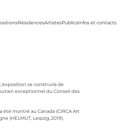
ositions
Résidences
Artistes
Publics
Infos et contacts
L’exposition se construira de
 soutien exceptionnel du Conseil des
l a été montré au Canada (CIRCA Art
gne (HELMUT, Leipzig, 2019).