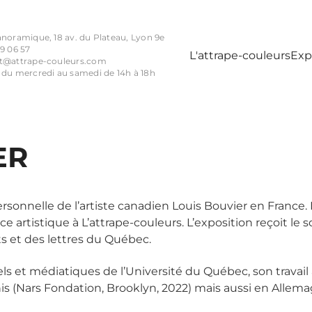
anoramique, 18 av. du Plateau, Lyon 9e
9 06 57
L'attrape-couleurs
Exp
t@attrape-couleurs.com
 du mercredi au samedi de 14h à 18h
ER
ersonnelle de l’artiste canadien Louis Bouvier en France. 
e artistique à L’attrape-couleurs. L’exposition reçoit le
ts et des lettres du Québec.
els et médiatiques de l’Université du Québec, son travai
is (Nars Fondation, Brooklyn, 2022) mais aussi en Allema