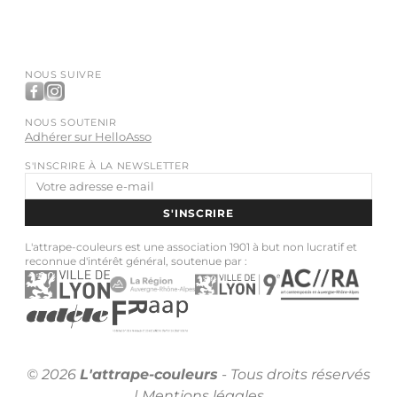
NOUS SUIVRE
NOUS SOUTENIR
Adhérer sur HelloAsso
S'INSCRIRE À LA NEWSLETTER
Adresse
e-
S'INSCRIRE
mail
L'attrape-couleurs est une association 1901 à but non lucratif et
reconnue d'intérêt général, soutenue par :
© 2026
L'attrape-couleurs
- Tous droits réservés
|
Mentions légales