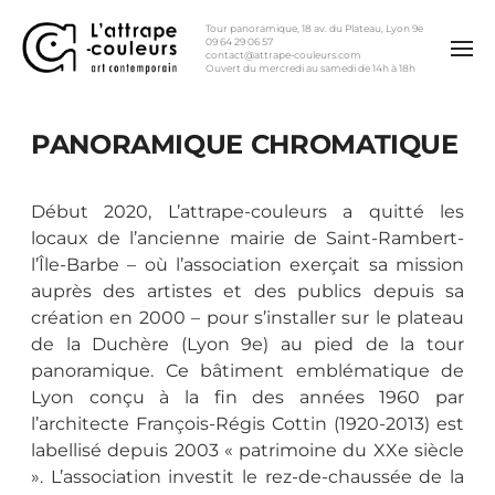
Tour panoramique, 18 av. du Plateau, Lyon 9e
09 64 29 06 57
contact@attrape-couleurs.com
Ouvert du mercredi au samedi de 14h à 18h
PANORAMIQUE CHROMATIQUE
Début 2020, L’attrape-couleurs a quitté les
locaux de l’ancienne mairie de Saint-Rambert-
l’Île-Barbe – où l’association exerçait sa mission
auprès des artistes et des publics depuis sa
création en 2000 – pour s’installer sur le plateau
de la Duchère (Lyon 9e) au pied de la tour
panoramique. Ce bâtiment emblématique de
Lyon conçu à la fin des années 1960 par
l’architecte François-Régis Cottin (1920-2013) est
labellisé depuis 2003 « patrimoine du XXe siècle
». L’association investit le rez-de-chaussée de la