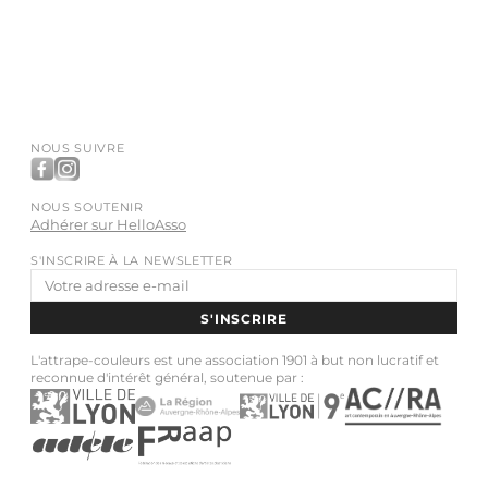
NOUS SUIVRE
NOUS SOUTENIR
Adhérer sur HelloAsso
S'INSCRIRE À LA NEWSLETTER
Adresse
e-
S'INSCRIRE
mail
L'attrape-couleurs est une association 1901 à but non lucratif et
reconnue d'intérêt général, soutenue par :