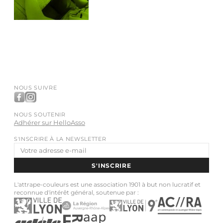
NOUS SUIVRE
NOUS SOUTENIR
Adhérer sur HelloAsso
S'INSCRIRE À LA NEWSLETTER
Adresse
e-
S'INSCRIRE
mail
L'attrape-couleurs est une association 1901 à but non lucratif et
reconnue d'intérêt général, soutenue par :