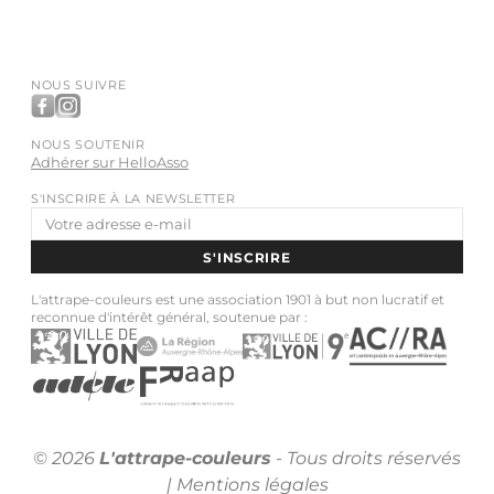
NOUS SUIVRE
NOUS SOUTENIR
Adhérer sur HelloAsso
S'INSCRIRE À LA NEWSLETTER
Adresse
e-
S'INSCRIRE
mail
L'attrape-couleurs est une association 1901 à but non lucratif et
reconnue d'intérêt général, soutenue par :
© 2026
L'attrape-couleurs
- Tous droits réservés
|
Mentions légales