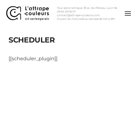
Tour panoramique, 18 av. du Plateau, Lyon 9e
09 64 29 06 57
contact@attrape-couleurs.com
Ouvert du mercredi au samedi de 14h à 18h
SCHEDULER
[[scheduler_plugin]]