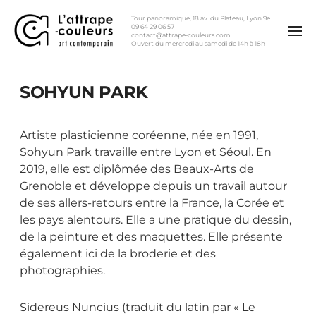
Tour panoramique, 18 av. du Plateau, Lyon 9e
09 64 29 06 57
contact@attrape-couleurs.com
Ouvert du mercredi au samedi de 14h à 18h
SOHYUN PARK
Artiste plasticienne coréenne, née en 1991,
Sohyun Park travaille entre Lyon et Séoul. En
2019, elle est diplômée des Beaux-Arts de
Grenoble et développe depuis un travail autour
de ses allers-retours entre la France, la Corée et
les pays alentours. Elle a une pratique du dessin,
de la peinture et des maquettes. Elle présente
également ici de la broderie et des
photographies.
Sidereus Nuncius (traduit du latin par « Le