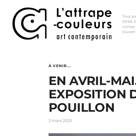
Tour p
09 64 2
contac
Ouvert
À VENIR...
EN AVRIL-MAI
EXPOSITION 
POUILLON
2 mars 2023