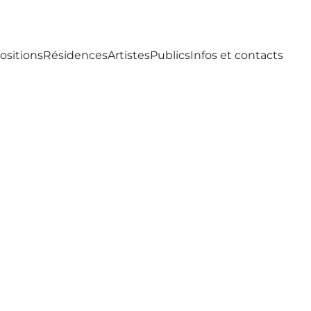
ositions
Résidences
Artistes
Publics
Infos et contacts