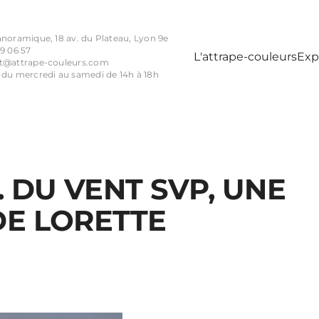
anoramique, 18 av. du Plateau, Lyon 9e
9 06 57
L'attrape-couleurs
Exp
t@attrape-couleurs.com
 du mercredi au samedi de 14h à 18h
. DU VENT SVP, UNE
DE LORETTE