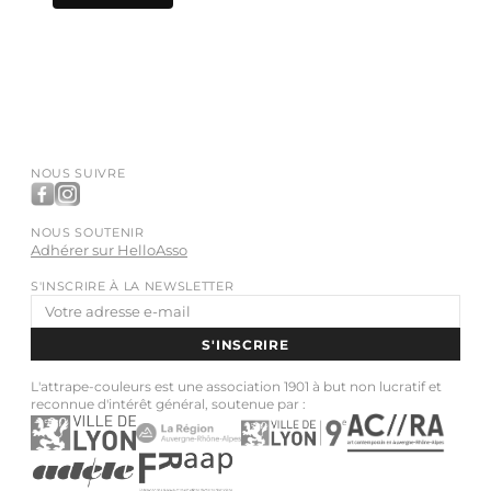
NOUS SUIVRE
NOUS SOUTENIR
Adhérer sur HelloAsso
S'INSCRIRE À LA NEWSLETTER
Adresse
e-
S'INSCRIRE
mail
L'attrape-couleurs est une association 1901 à but non lucratif et
reconnue d'intérêt général, soutenue par :