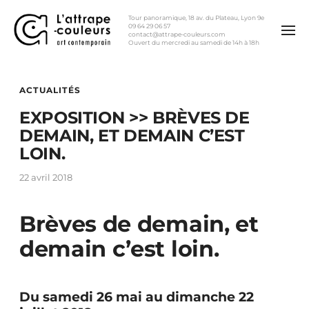
Tour panoramique, 18 av. du Plateau, Lyon 9e
09 64 29 06 57
contact@attrape-couleurs.com
Ouvert du mercredi au samedi de 14h à 18h
ACTUALITÉS
EXPOSITION >> BRÈVES DE
DEMAIN, ET DEMAIN C’EST
LOIN.
22 avril 2018
Brèves de demain, et
demain c’est loin.
Du samedi 26 mai au dimanche 22