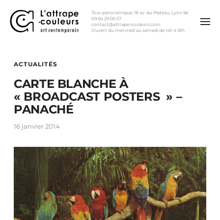
Tour panoramique, 18 av. du Plateau, Lyon 9e
09 64 29 06 57
contact@attrape-couleurs.com
Ouvert du mercredi au samedi de 14h à 18h
ACTUALITÉS
CARTE BLANCHE À
« BROADCAST POSTERS » –
PANACHÉ
16 janvier 2014