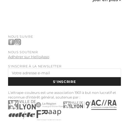
NOUS SUIVRE
NOUS SOUTENIR
Adhérer sur HelloAsso
S'INSCRIRE À LA NEWSLETTER
Adresse
e-
S'INSCRIRE
mail
L'attrape-couleurs est une association 1901 à but non lucratif et
reconnue d'intérêt général, soutenue par :