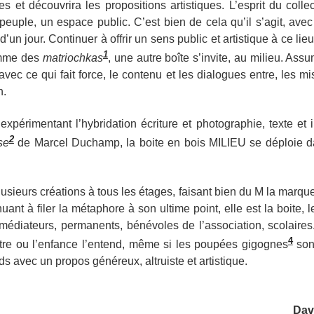
les et découvrira les propositions artistiques. L’esprit du col
 peuple, un espace public. C’est bien de cela qu’il s’agit, a
d’un jour. Continuer à offrir un sens public et artistique à ce li
1
omme des
matriochkas
, une autre boîte s’invite, au milieu. Assu
avec ce qui fait force, le contenu et les dialogues entre, les m
n.
 expérimentant l’hybridation écriture et photographie, texte e
2
se
de Marcel Duchamp, la boite en bois MILIEU se déploie 
plusieurs créations à tous les étages, faisant bien du M la mar
uant à filer la métaphore à son ultime point, elle est la boite, l
s, médiateurs, permanents, bénévoles de l’association, scolaire
4
re ou l’enfance l’entend, même si les poupées gigognes
son
ds avec un propos généreux, altruiste et artistique.
Dav