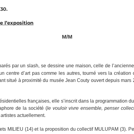
30.
e l’exposition
M/M
parés par un slash, se dessine une maison, celle de l’ancienn
un centre d’art pas comme les autres, tourné vers la création 
ant situé à proximité du musée Jean Couty ouvert depuis mars 20
sidentielles françaises, elle s’inscrit dans la programmation du c
aphore de la société (
le vouloir vivre ensemble, penser colle
 artistes actuellement.
ojets MILIEU (14) et la proposition du collectif MULUPAM (3). 