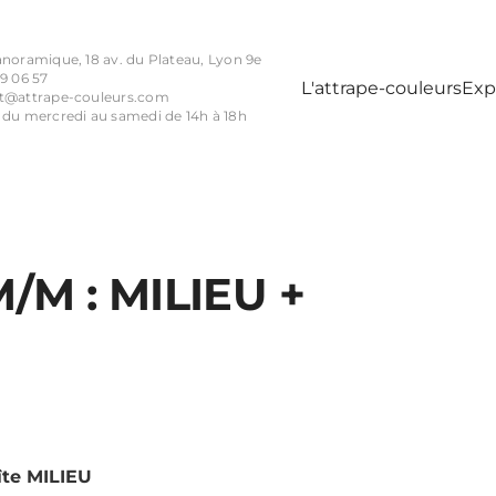
anoramique, 18 av. du Plateau, Lyon 9e
9 06 57
L'attrape-couleurs
Exp
t@attrape-couleurs.com
 du mercredi au samedi de 14h à 18h
/M : MILIEU +
îte MILIEU