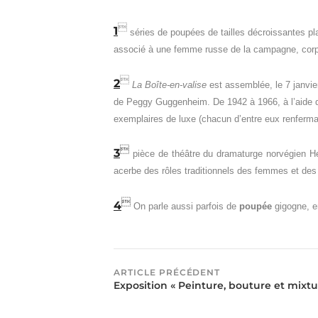

1
séries de poupées de tailles décroissantes pl
associé à une femme russe de la campagne, corpu

2
La
Boîte-en-valise
est assemblée, le 7 janvie
de Peggy Guggenheim. De 1942 à 1966, à l’aide d’
exemplaires de luxe (chacun d’entre eux renferm

3
pièce de théâtre du dramaturge norvégien H
acerbe des rôles traditionnels des femmes et d

4
On parle aussi parfois de
poupée
gigogne
, 
ARTICLE PRÉCÉDENT
Exposition « Peinture, bouture et mixtu