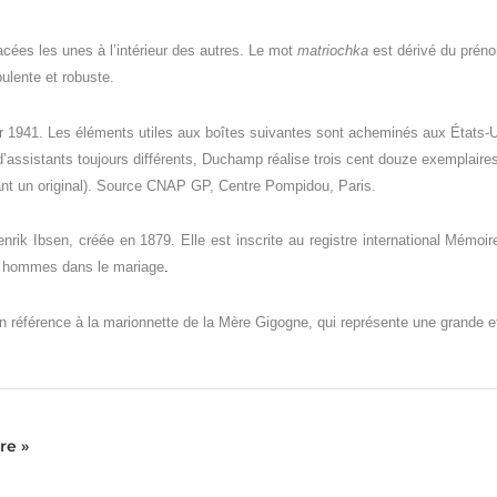
acées les unes à l’intérieur des autres. Le mot
matriochka
est dérivé du prén
lente et robuste.
r 1941. Les éléments utiles aux boîtes suivantes sont acheminés aux États-U
assistants toujours différents, Duchamp réalise trois cent douze exemplair
ant un original). Source CNAP GP,
Centre Pompidou, Paris.
enrik Ibsen, créée en 1879.
Elle est inscrite au registre international Mém
es hommes dans le mariage
.
en référence à la marionnette de la Mère Gigogne, qui représente une grande e
re »