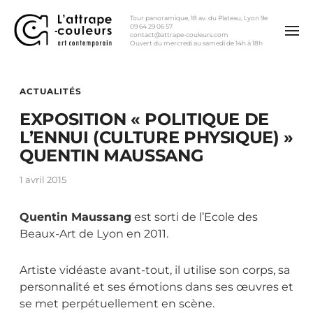
Tour panoramique, 18 av. du Plateau, Lyon 9e
09 64 29 06 57
contact@attrape-couleurs.com
Ouvert du mercredi au samedi de 14h à 18h
ACTUALITÉS
EXPOSITION « POLITIQUE DE
L’ENNUI (CULTURE PHYSIQUE) »
QUENTIN MAUSSANG
1 avril 2015
Quentin Maussang
est sorti de l’Ecole des
Beaux-Art de Lyon en 2011.
Artiste vidéaste avant-tout, il utilise son corps, sa
personnalité et ses émotions dans ses œuvres et
se met perpétuellement en scène.