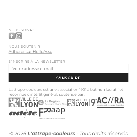
NOUS SUIVRE
NOUS SOUTENIR
Adhérer sur HelloAsso
S'INSCRIRE À LA NEWSLETTER
Adresse
e-
S'INSCRIRE
mail
L'attrape-couleurs est une association 1901 à but non lucratif et
reconnue d'intérêt général, soutenue par :
© 2026
L'attrape-couleurs
- Tous droits réservés