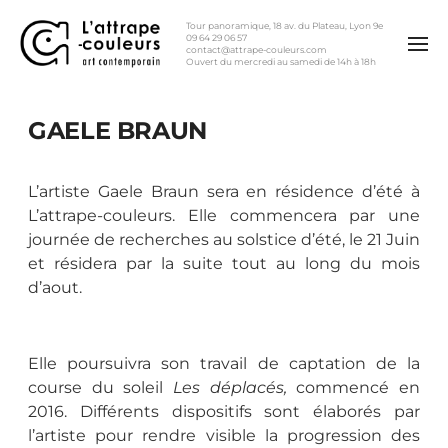
Tour panoramique, 18 av. du Plateau, Lyon 9e
09 64 29 06 57
contact@attrape-couleurs.com
Ouvert du mercredi au samedi de 14h à 18h
GAELE BRAUN
L’artiste Gaele Braun sera en résidence d’été à
L’attrape-couleurs. Elle commencera par une
journée de recherches au solstice d’été, le 21 Juin
et résidera par la suite tout au long du mois
d’aout.
Elle poursuivra son travail
de captation de la
course du soleil
Les déplacés,
commencé en
2016. Différents dispositifs sont élaborés par
l’artiste pour rendre visible la progression des