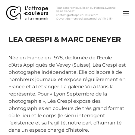
Tour panoramique, 18 av. du Plateau, Lyon 9e
09 64 29 06 57
contact@attrape-couleurs.com
Ouvert du mercredi au samedi de 14h à 18h
LEA CRESPI & MARC DENEYER
Née en France en 1978, diplômée de l’Ecole
d’Arts Appliqués de Vevey (Suisse), Léa Crespi est
photographe indépendante. Elle collabore à de
nombreux journaux et expose régulièrement en
France et à l’étranger. La galerie Vu à Paris la
représente. Pour « Lyon Septembre de la
photographie », Léa Crespi expose des
photographies en couleurs de très grand format
où le lieu et le corps (le sien) interrogent
l’existence et sa fragilité, notre part d’humanité
dans un espace chargé d’histoire.