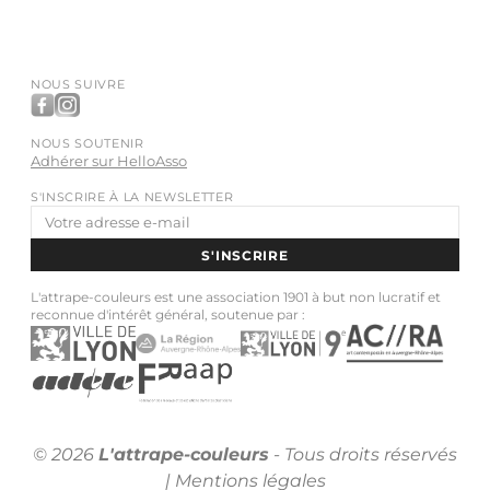
NOUS SUIVRE
NOUS SOUTENIR
Adhérer sur HelloAsso
S'INSCRIRE À LA NEWSLETTER
Adresse
e-
S'INSCRIRE
mail
L'attrape-couleurs est une association 1901 à but non lucratif et
reconnue d'intérêt général, soutenue par :
© 2026
L'attrape-couleurs
- Tous droits réservés
|
Mentions légales