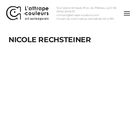
Tour panoramique, 18 av. du Plateau, Lyon 9e
09 64 29 06 57
contact@attrape-couleurs.com
Ouvert du mercredi au samedi de 14h à 18h
NICOLE RECHSTEINER