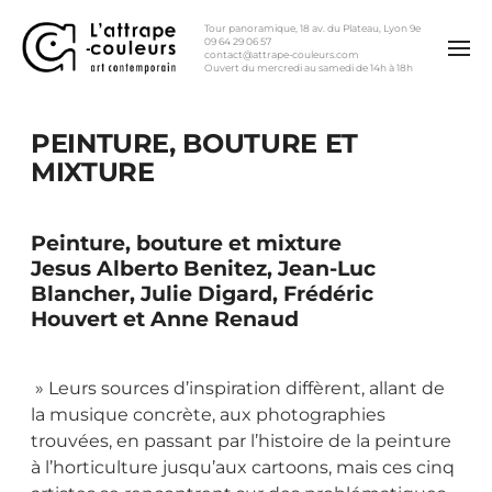
Tour panoramique, 18 av. du Plateau, Lyon 9e
09 64 29 06 57
contact@attrape-couleurs.com
Ouvert du mercredi au samedi de 14h à 18h
PEINTURE, BOUTURE ET
MIXTURE
Peinture, bouture et mixture
Jesus Alberto Benitez, Jean-Luc
Blancher, Julie Digard, Frédéric
Houvert et Anne Renaud
» Leurs sources d’inspiration diffèrent, allant de
la musique concrète, aux photographies
trouvées, en passant par l’histoire de la peinture
à l’horticulture jusqu’aux cartoons, mais ces cinq