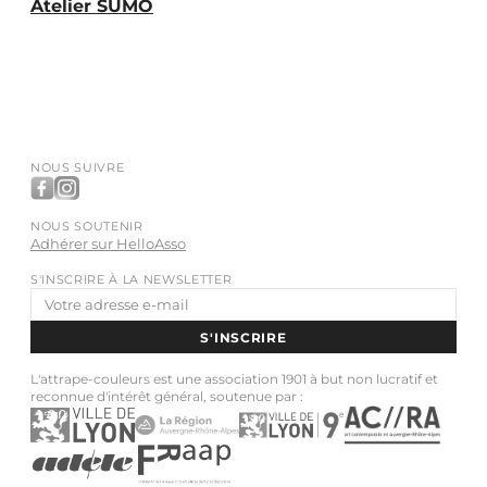
Atelier SUMO
NOUS SUIVRE
NOUS SOUTENIR
Adhérer sur HelloAsso
S'INSCRIRE À LA NEWSLETTER
Adresse
e-
S'INSCRIRE
mail
L'attrape-couleurs est une association 1901 à but non lucratif et
reconnue d'intérêt général, soutenue par :