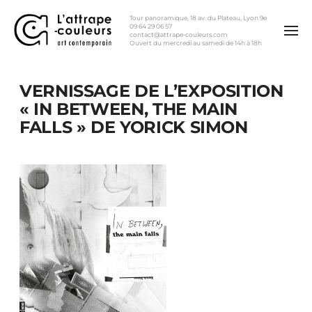
Tour panoramique, 18 av. du Plateau, Lyon 9e
09 64 29 06 57
contact@attrape-couleurs.com
Ouvert du mercredi au samedi de 14h à 18h
VERNISSAGE DE L’EXPOSITION
« IN BETWEEN, THE MAIN
FALLS » DE YORICK SIMON