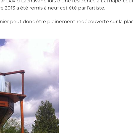
9 par David Lachavane lors d’une résidence à L’attrape-coul
13 a été remis à neuf cet été par l’artiste.
rnier peut donc être pleinement redécouverte sur la pl