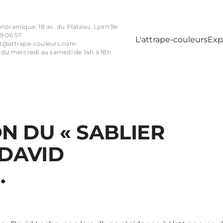
anoramique, 18 av. du Plateau, Lyon 9e
9 06 57
L'attrape-couleurs
Exp
t@attrape-couleurs.com
 du mercredi au samedi de 14h à 18h
N DU « SABLIER
 DAVID
.