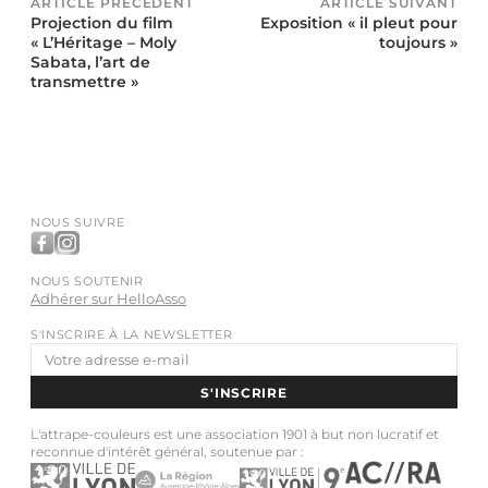
ARTICLE PRÉCÉDENT
ARTICLE SUIVANT
Projection du film
Exposition « il pleut pour
« L’Héritage – Moly
toujours »
Sabata, l’art de
transmettre »
NOUS SUIVRE
NOUS SOUTENIR
Adhérer sur HelloAsso
S'INSCRIRE À LA NEWSLETTER
Adresse
e-
S'INSCRIRE
mail
L'attrape-couleurs est une association 1901 à but non lucratif et
reconnue d'intérêt général, soutenue par :