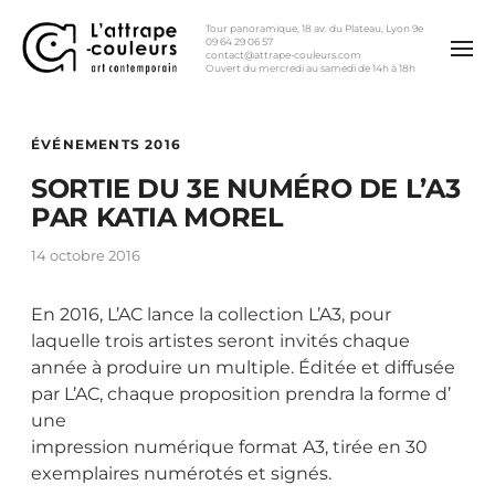
Tour panoramique, 18 av. du Plateau, Lyon 9e
09 64 29 06 57
contact@attrape-couleurs.com
Ouvert du mercredi au samedi de 14h à 18h
ÉVÉNEMENTS 2016
SORTIE DU 3E NUMÉRO DE L’A3
PAR KATIA MOREL
14 octobre 2016
En 2016, L’AC lance la collection L’A3, pour
laquelle trois artistes seront invités chaque
année à produire un multiple. Éditée et diffusée
par L’AC, chaque proposition prendra la forme d’
une
impression numérique format A3, tirée en 30
exemplaires numérotés et signés.