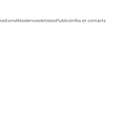
ositions
Résidences
Artistes
Publics
Infos et contacts