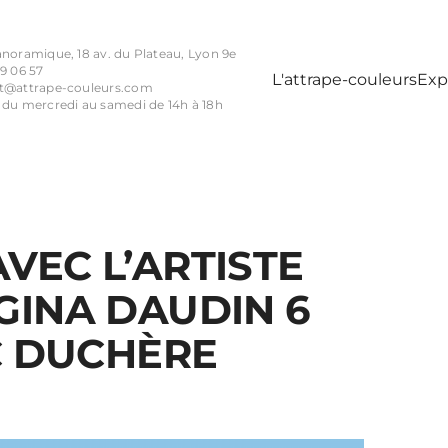
anoramique, 18 av. du Plateau, Lyon 9e
9 06 57
L'attrape-couleurs
Exp
t@attrape-couleurs.com
 du mercredi au samedi de 14h à 18h
VEC L’ARTISTE
GINA DAUDIN 6
JC DUCHÈRE