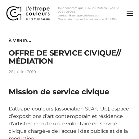
Tour panoramique, 18 av. du Plateau, Lyon 9e
09 64 29 06 57
contact@attrape-couleurs.com
Ouvert du mercredi au samedi de 14h à 18h
À VENIR...
OFFRE DE SERVICE CIVIQUE//
MÉDIATION
26 juillet 2019
Mission de service civique
L’attrape-couleurs (association St’Art-Up), espace
d’expositions d’art contemporain et résidence
d’artistes, recrute un-e volontaire en service
civique chargé-e de l’accueil des publics et de la
médiation.