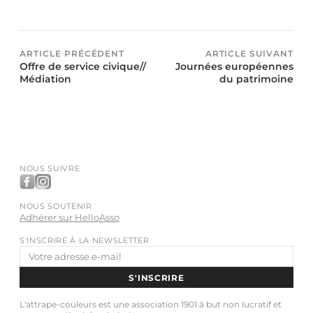
ARTICLE PRÉCÉDENT
ARTICLE SUIVANT
Offre de service civique//
Journées européennes
Médiation
du patrimoine
NOUS SUIVRE
NOUS SOUTENIR
Adhérer sur HelloAsso
S'INSCRIRE À LA NEWSLETTER
Adresse
e-
S'INSCRIRE
mail
L'attrape-couleurs est une association 1901 à but non lucratif et