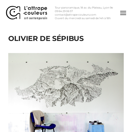
Tour panoramique, 18 av. du Plateau, Lyon 9e
09 64 29 06 57
contact@attrape-couleurs.com
Ouvert du mercredi au samedi de 14h à 18h
OLIVIER DE SÉPIBUS