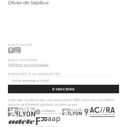
Olivier de Sépibus
NOUS SUIVRE
NOUS SOUTENIR
Adhérer sur HelloAsso
S'INSCRIRE À LA NEWSLETTER
Adresse
e-
S'INSCRIRE
mail
L'attrape-couleurs est une association 1901 à but non lucratif et
reconnue d'intérêt général, soutenue par :