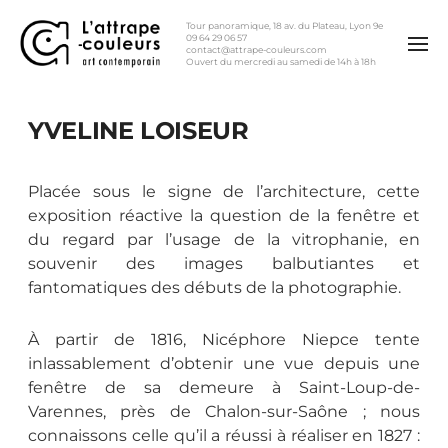
Tour panoramique, 18 av. du Plateau, Lyon 9e
09 64 29 06 57
contact@attrape-couleurs.com
Ouvert du mercredi au samedi de 14h à 18h
YVELINE LOISEUR
Placée sous le signe de l’architecture, cette
exposition réactive la question de la fenêtre et
du regard par l’usage de la vitrophanie, en
souvenir des images balbutiantes et
fantomatiques des débuts de la photographie.
À partir de 1816, Nicéphore Niepce tente
inlassablement d’obtenir une vue depuis une
fenêtre de sa demeure à Saint-Loup-de-
Varennes, près de Chalon-sur-Saône ; nous
connaissons celle qu’il a réussi à réaliser en 1827 :