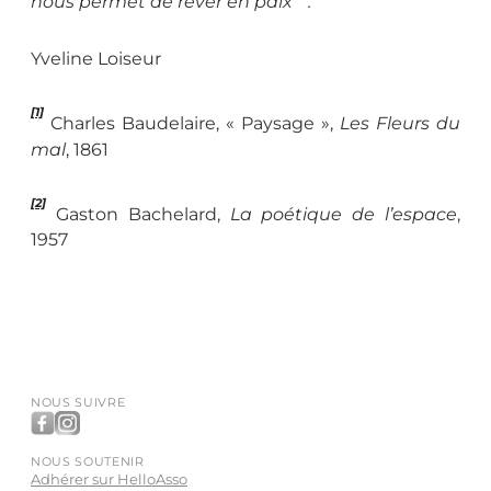
nous permet de rêver en paix
.
Yveline Loiseur
[1]
Charles Baudelaire, « Paysage »,
Les Fleurs du
mal
, 1861
[2]
Gaston Bachelard,
La poétique de l’espace
,
1957
NOUS SUIVRE
NOUS SOUTENIR
Adhérer sur HelloAsso