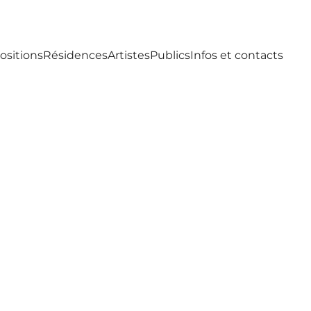
ositions
Résidences
Artistes
Publics
Infos et contacts