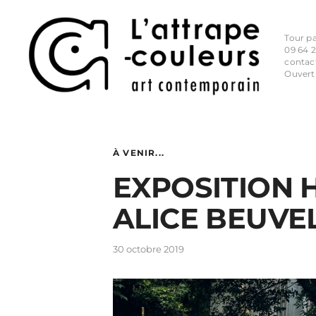
Tour p
09 64 2
contac
Ouvert
À VENIR...
EXPOSITION 
ALICE BEUVE
30 octobre 2019