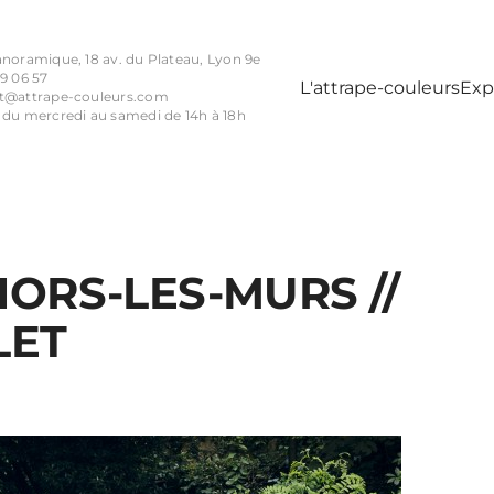
anoramique, 18 av. du Plateau, Lyon 9e
9 06 57
L'attrape-couleurs
Exp
t@attrape-couleurs.com
 du mercredi au samedi de 14h à 18h
HORS-LES-MURS //
LET