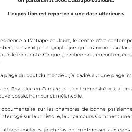
en partenariat avec L’attrape-couleurs.
L’exposition est reportée à une date ultérieure.
n résidence à L’attrape-couleurs, le centre d’art contem
ambert, le travail photographique qui m’anime : explore
eux qu’elle fréquente. Ce que je recherche : rencontrer, éco
.
« la plage du bout du monde », j’ai cadré, sur une plage 
age de Beauduc en Camargue, une immensité aux allure
trouvé poésie, humour et mélancolie.
l documentaire sur les chambres de bonne parisiennes,
 interrogé sur leur histoire, leur parcours. Comment une 
’attrape-couleurs, je choisis de m’intéresser aux gen