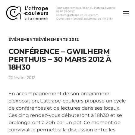
Tour panoramique, 18 av. du Plateau, Lyon 9e
09 64 29 06 57
contact@attrape-couleurs.com
Ouvert du mercredi au samedi de 14h à 18h
ÉVÉNEMENTS
ÉVÉNEMENTS 2012
CONFÉRENCE – GWILHERM
PERTHUIS – 30 MARS 2012 À
18H30
22 février 2012
En accompagnement de son programme
d’exposition, L’attrape-couleurs propose un cycle
de conférences et de lectures dans ses locaux.
Ces cinq rendez-vous débuteront à 18h30 et se
prolongeront à 20h par un pot. Ce moment de
convivialité permettra la discussion entre les