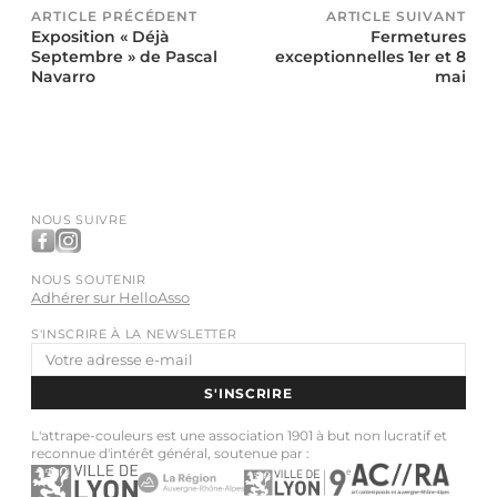
ARTICLE PRÉCÉDENT
ARTICLE SUIVANT
Exposition « Déjà
Fermetures
Septembre » de Pascal
exceptionnelles 1er et 8
Navarro
mai
NOUS SUIVRE
NOUS SOUTENIR
Adhérer sur HelloAsso
S'INSCRIRE À LA NEWSLETTER
Adresse
e-
S'INSCRIRE
mail
L'attrape-couleurs est une association 1901 à but non lucratif et
reconnue d'intérêt général, soutenue par :