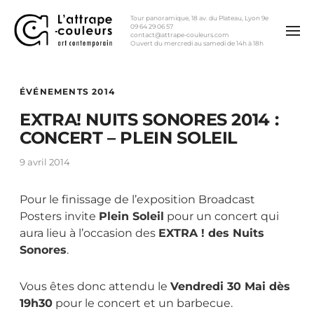
Tour panoramique, 18 av. du Plateau, Lyon 9e
09 64 29 06 57
contact@attrape-couleurs.com
Ouvert du mercredi au samedi de 14h à 18h
ÉVÉNEMENTS 2014
EXTRA! NUITS SONORES 2014 :
CONCERT – PLEIN SOLEIL
9 avril 2014
Pour le finissage de l’exposition Broadcast
Posters invite
Plein Soleil
pour un concert qui
aura lieu à l’occasion des
EXTRA ! des Nuits
Sonores
.
Vous êtes donc attendu le
Vendredi 30 Mai dès
19h30
pour le concert et un barbecue.