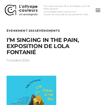
Tour panoramique, 18 av. du Plateau, Lyon 9e
09 64 29 06 57
contact@attrape-couleurs.com
Ouvert du mercredi au samedi de 14h à 18h
ÉVENEMENT 2024
ÉVÉNEMENTS
I’M SINGING IN THE PAIN,
EXPOSITION DE LOLA
FONTANIÉ
11 octobre 2024