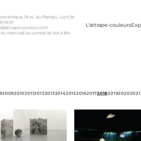
anoramique, 18 av. du Plateau, Lyon 9e
9 06 57
L'attrape-couleurs
Exp
t@attrape-couleurs.com
 du mercredi au samedi de 14h à 18h
8
2009
2010
2011
2012
2013
2014
2015
2016
2017
2018
2019
2020
2021