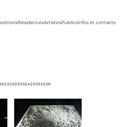
ositions
Résidences
Artistes
Publics
Infos et contacts
2022
2023
2024
2025
2026