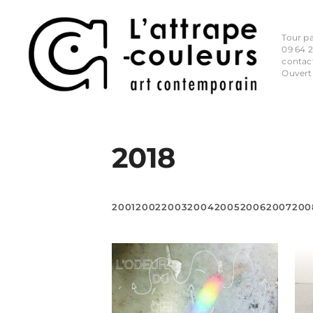
Tour p
09 64 2
contac
Ouvert
2018
2001
2002
2003
2004
2005
2006
2007
200