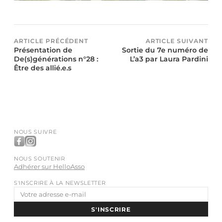
ARTICLE PRÉCÉDENT
ARTICLE SUIVANT
Présentation de
Sortie du 7e numéro de
De(s)générations n°28 :
L’a3 par Laura Pardini
Être des allié.e.s
NOUS SUIVRE
NOUS SOUTENIR
Adhérer sur HelloAsso
S'INSCRIRE À LA NEWSLETTER
Adresse
e-
S'INSCRIRE
mail