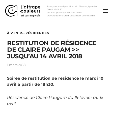
Tour panoramique, 18 av. du Plateau, Lyon 9e
09 64 29 06 57
contact@attrape-couleurs.com
Ouvert du mercredi au samedi de 14h à 18h
À VENIR...
RÉSIDENCES
RESTITUTION DE RÉSIDENCE
DE CLAIRE PAUGAM >>
JUSQU’AU 14 AVRIL 2018
1 mars 2018
Soirée de restitution de résidence le mardi 10
avril à partir de 18h30.
Résidence de Claire Paugam du 19 février au 15
avril.