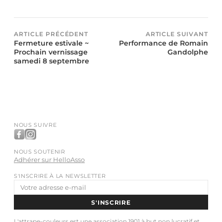
ARTICLE PRÉCÉDENT
ARTICLE SUIVANT
Fermeture estivale ~
Performance de Romain
Prochain vernissage
Gandolphe
samedi 8 septembre
NOUS SUIVRE
NOUS SOUTENIR
Adhérer sur HelloAsso
S'INSCRIRE À LA NEWSLETTER
Adresse
e-
S'INSCRIRE
mail
L'attrape-couleurs est une association 1901 à but non lucratif et