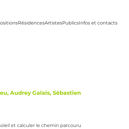
ositions
Résidences
Artistes
Publics
Infos et contacts
ieu, Audrey Galais, Sébastien
oleil et calculer le chemin parcouru