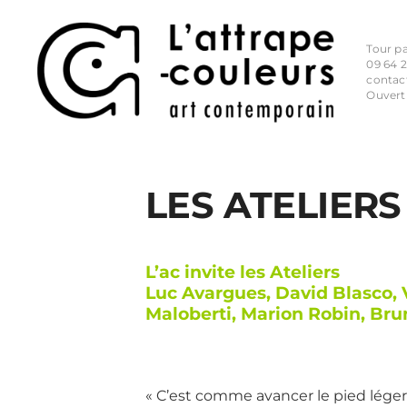
Tour p
09 64 2
contac
Ouvert
LES ATELIERS
L’ac invite les Ateliers
Luc Avargues, David Blasco, 
Maloberti, Marion Robin, Brun
« C’est comme avancer le pied léger