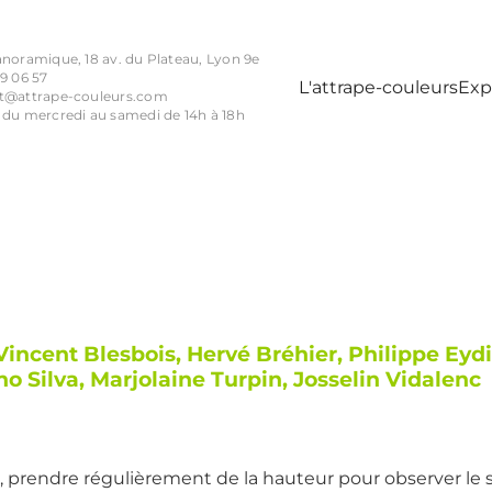
anoramique, 18 av. du Plateau, Lyon 9e
9 06 57
L'attrape-couleurs
Exp
t@attrape-couleurs.com
 du mercredi au samedi de 14h à 18h
Vincent Blesbois, Hervé Bréhier, Philippe Eyd
o Silva, Marjolaine Turpin, Josselin Vidalenc
, prendre régulièrement de la hauteur pour observer le s