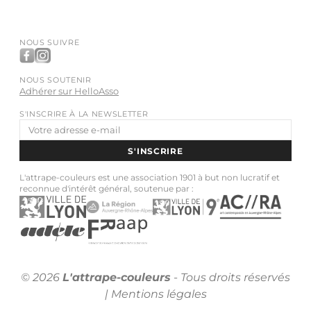
NOUS SUIVRE
NOUS SOUTENIR
Adhérer sur HelloAsso
S'INSCRIRE À LA NEWSLETTER
Adresse
e-
S'INSCRIRE
mail
L'attrape-couleurs est une association 1901 à but non lucratif et
reconnue d'intérêt général, soutenue par :
© 2026
L'attrape-couleurs
- Tous droits réservés
|
Mentions légales