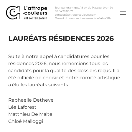
Tour panoramique, 18 av. du Plateau, Lyon 9e
09 64 29 06 57
contact@attrape-couleurs.com
Ouvert du mercredi au samedi de 14h à 18h
LAURÉATS RÉSIDENCES 2026
Suite à notre appel à candidatures pour les
résidences 2026, nous remercions tous les
candidats pour la qualité des dossiers reçus. Il a
été difficile de choisir et notre comité artistique
a élu les lauréats suivants :
Raphaelle Detheve
Léa Laforest
Matthieu De Malte
Chloé Malloggi