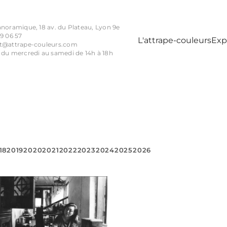
anoramique, 18 av. du Plateau, Lyon 9e
9 06 57
L'attrape-couleurs
Exp
t@attrape-couleurs.com
 du mercredi au samedi de 14h à 18h
18
2019
2020
2021
2022
2023
2024
2025
2026