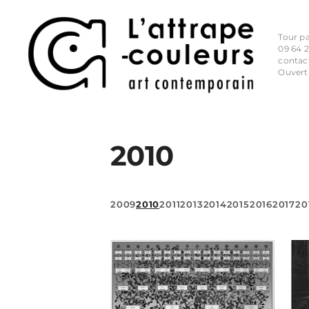
Tour p
09 64 2
contac
Ouvert
2010
2009
2010
2011
2013
2014
2015
2016
2017
20