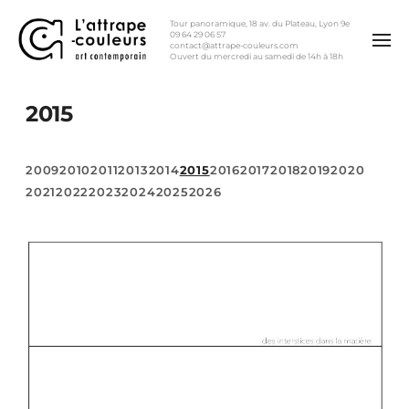
Tour panoramique, 18 av. du Plateau, Lyon 9e
09 64 29 06 57
contact@attrape-couleurs.com
Ouvert du mercredi au samedi de 14h à 18h
2015
2009
2010
2011
2013
2014
2015
2016
2017
2018
2019
2020
2021
2022
2023
2024
2025
2026