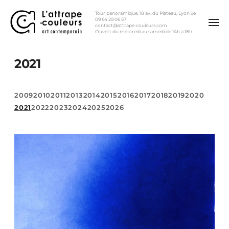
Tour panoramique, 18 av. du Plateau, Lyon 9e
09 64 29 06 57
contact@attrape-couleurs.com
Ouvert du mercredi au samedi de 14h à 18h
2021
2009
2010
2011
2013
2014
2015
2016
2017
2018
2019
2020
2021
2022
2023
2024
2025
2026