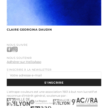
CLAIRE GEORGINA DAUDIN
NOUS SUIVRE
NOUS SOUTENIR
Adhérer sur HelloAsso
S'INSCRIRE À LA NEWSLETTER
Adresse
e-
S'INSCRIRE
mail
L'attrape-couleurs est une association 1901 à but non lucratif et
reconnue d'intérêt général, soutenue par :