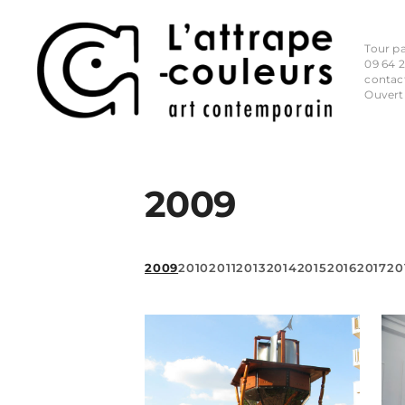
Tour p
09 64 2
contac
Ouvert
2009
2009
2010
2011
2013
2014
2015
2016
2017
20