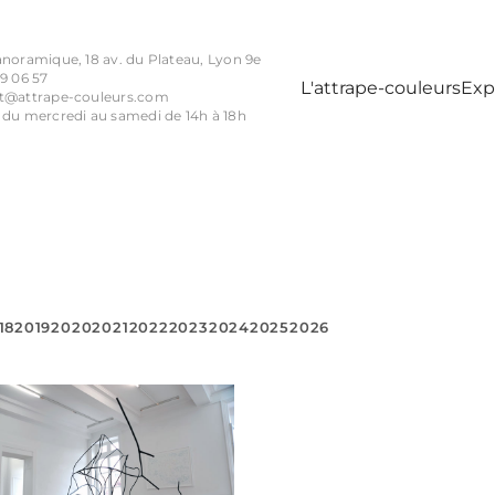
anoramique, 18 av. du Plateau, Lyon 9e
9 06 57
L'attrape-couleurs
Exp
t@attrape-couleurs.com
 du mercredi au samedi de 14h à 18h
18
2019
2020
2021
2022
2023
2024
2025
2026